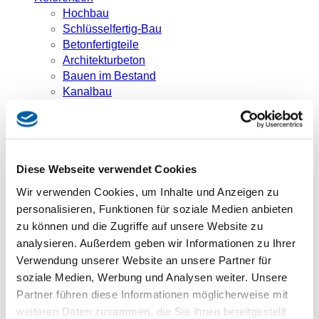
Hochbau
Schlüsselfertig-Bau
Betonfertigteile
Architekturbeton
Bauen im Bestand
Kanalbau
Bauträger
Bauherrenliste
Downloads
Aktuelles
Diese Webseite verwendet Cookies
Downloads
Kontakt
Wir verwenden Cookies, um Inhalte und Anzeigen zu
personalisieren, Funktionen für soziale Medien anbieten
Sie sind hier:
zu können und die Zugriffe auf unsere Website zu
Aktuelles
analysieren. Außerdem geben wir Informationen zu Ihrer
Bauernfeindstraße: BRK-Seniorenwohnen
Kieferngarten – Neubau eines Hochhauses mit
Verwendung unserer Website an unsere Partner für
Tiefgarage
soziale Medien, Werbung und Analysen weiter. Unsere
Partner führen diese Informationen möglicherweise mit
weiteren Daten zusammen, die Sie ihnen bereitgestellt