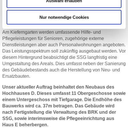
Auswahl erlauben
Kreuzes (BRK) eine gemeinnützige GmbH mit Sitz in
München. Die SSG betreibt in München Freimann die
Wohnanlage „SeniorenWohnen Kieferngarten“ mit Bauten
Nur notwendige Cookies
aus den 1970er Jahren.
Am Kieferngarten werden umfassende Hilfe- und
Pflegeleistungen für Senioren, zugehörige externe
Dienstleistungen aber auch Personalwohnungen angeboten.
Das Leistungsspektrum soll zukünftig ausgebaut werden. Vor
diesem Hintergrund beabsichtigt die SSG langfristig eine
Umgestaltung des Areals. Dies umfasst neben der Sanierung
des Gebäudebestands auch die Herstellung von Neu- und
Ersatzbauten.
Unser aktueller Auftrag beinhaltet den Neubaus des
Hochhauses D. Dieses umfasst 11 Obergeschosse sowie
einem Untergeschoss mit Tiefgarage. Die Endhöhe des
Bauwerks wird ca. 37m betragen. Das Gebäude wird
nach Fertigstellung die Verwaltung des BRK und der
SSG, sowie interimsweise die Pflegeeinrichtung aus
Haus E beherbergen.