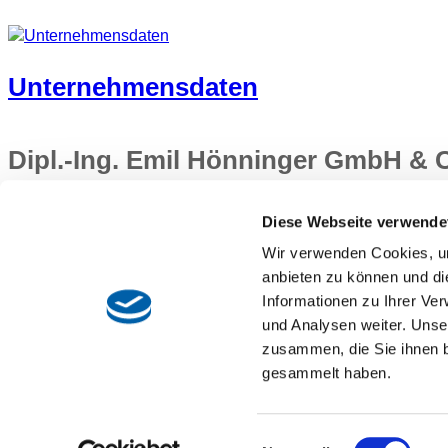
Unternehmensdaten
Dipl.-Ing. Emil Hönninger GmbH &
Siriusstraße 15
Diese Webseite verwende
85614 Kirchseeon
Wir verwenden Cookies, um
Tel.: 08091 5508–0
Fax: 08091 5508–125
anbieten zu können und di
info@hoenninger.de
Informationen zu Ihrer Ve
und Analysen weiter. Unse
Kontakt
zusammen, die Sie ihnen b
Impressum
gesammelt haben.
Datenschutz
Downloads
Rechnungsadressen
Einwilligungsauswahl