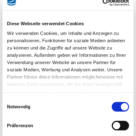
Hochbau
Schlüsselfertig-Bau
Betonfertigteile
Diese Webseite verwendet Cookies
Architekturbeton
Bauen im Bestand
Wir verwenden Cookies, um Inhalte und Anzeigen zu
Kanalbau
personalisieren, Funktionen für soziale Medien anbieten
Bauträger
zu können und die Zugriffe auf unsere Website zu
Bauherrenliste
analysieren. Außerdem geben wir Informationen zu Ihrer
Downloads
Verwendung unserer Website an unsere Partner für
Aktuelles
soziale Medien, Werbung und Analysen weiter. Unsere
Downloads
Partner führen diese Informationen möglicherweise mit
Kontakt
weiteren Daten zusammen, die Sie ihnen bereitgestellt
Sie sind hier:
haben oder die sie im Rahmen Ihrer Nutzung der Dienste
Unternehmen
gesammelt haben.
Einwilligungsauswahl
Wer sind wir?
Notwendig
Unternehmensdaten
Präferenzen