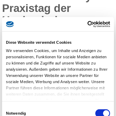
Praxistag der
Hochschule
Landshut
Diese Webseite verwendet Cookies
Wir verwenden Cookies, um Inhalte und Anzeigen zu
personalisieren, Funktionen für soziale Medien anbieten
Wir bilden weiter: Unsere Baustelle
zu können und die Zugriffe auf unsere Website zu
am Theodor-Heuss-Platz wird zum
analysieren. Außerdem geben wir Informationen zu Ihrer
Lernort für angehende
Verwendung unserer Website an unsere Partner für
Bauingenieur
soziale Medien, Werbung und Analysen weiter. Unsere
Partner führen diese Informationen möglicherweise mit
weiteren Daten zusammen, die Sie ihnen bereitgestellt
haben oder die sie im Rahmen Ihrer Nutzung der Dienste
Vor kurzem durften wir angehende Bauingenieure
gesammelt haben.
Einwilligungsauswahl
der
Hochschule Landshut
auf unserer Baustelle m
Notwendig
Theodor-Heuss-Platz begrüßen. Hier entsteht ein