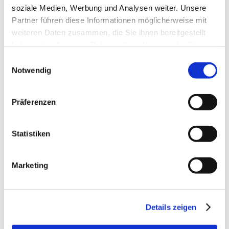
soziale Medien, Werbung und Analysen weiter. Unsere
Hochbau
Partner führen diese Informationen möglicherweise mit
Schlüsselfertig-Bau
Betonfertigteile
weiteren Daten zusammen, die Sie ihnen bereitgestellt
Architekturbeton
haben oder die sie im Rahmen Ihrer Nutzung der Dienste
Bauen im Bestand
gesammelt haben.
Einwilligungsauswahl
Kanalbau
Notwendig
Bauträger
Bauherrenliste
Downloads
Präferenzen
Aktuelles
Downloads
Kontakt
Statistiken
Sie sind hier:
Aktuelles
Marketing
Baustelle SonninPark Hamburg wird in Kürze
fertiggestellt
Details zeigen
Baustelle SonninPark