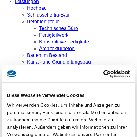
Leistungen
Hochbau
Schlüsselfertig-Bau
Betonfertigteile
Technisches Büro
Fertigteilwerk
Konstruktive Fertigteile
Architekturbeton
Bauen im Bestand
Kanal- und Grundleitungsbau
Projektentwicklung
Bauträger
Grundstücksankauf und -entwicklung
Karriere
Diese Webseite verwendet Cookies
Wir als Arbeitgeber
Stellenangebote
Wir verwenden Cookies, um Inhalte und Anzeigen zu
Berufserfahrene
personalisieren, Funktionen für soziale Medien anbieten
Studenten
zu können und die Zugriffe auf unsere Website zu
Schüler
analysieren. Außerdem geben wir Informationen zu Ihrer
Ansprechpartner
Verwendung unserer Website an unsere Partner für
Referenzen