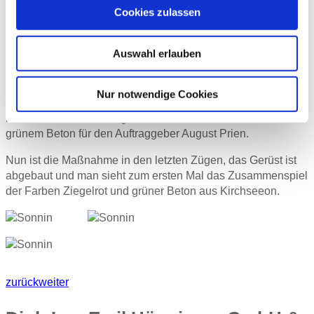
Hamburg wird in
Cookies zulassen
Kürze fertiggestellt
Auswahl erlauben
Nur notwendige Cookies
Für das Bauvorhaben SonninPark in Hamburg lieferte und
montierte die Betonfertigteil GmbH Fassadenelemente aus
grünem Beton für den Auftraggeber August Prien.
Nun ist die Maßnahme in den letzten Zügen, das Gerüst ist
abgebaut und man sieht zum ersten Mal das Zusammenspiel
der Farben Ziegelrot und grüner Beton aus Kirchseeon.
zurück
weiter