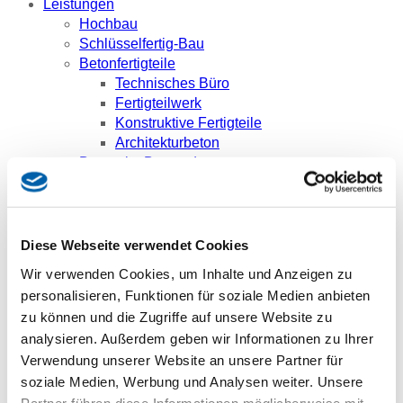
Leistungen
Hochbau
Schlüsselfertig-Bau
Betonfertigteile
Technisches Büro
Fertigteilwerk
Konstruktive Fertigteile
Architekturbeton
Bauen im Bestand
Kanal- und Grundleitungsbau
Projektentwicklung
Bauträger
Grundstücksankauf und -entwicklung
Diese Webseite verwendet Cookies
Karriere
Wir verwenden Cookies, um Inhalte und Anzeigen zu
Wir als Arbeitgeber
personalisieren, Funktionen für soziale Medien anbieten
Stellenangebote
zu können und die Zugriffe auf unsere Website zu
Berufserfahrene
analysieren. Außerdem geben wir Informationen zu Ihrer
Studenten
Verwendung unserer Website an unsere Partner für
Schüler
Ansprechpartner
soziale Medien, Werbung und Analysen weiter. Unsere
Referenzen
Partner führen diese Informationen möglicherweise mit