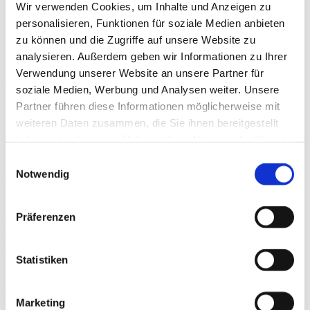
Wir verwenden Cookies, um Inhalte und Anzeigen zu
Neubau der
personalisieren, Funktionen für soziale Medien anbieten
zu können und die Zugriffe auf unsere Website zu
Beruflichen Schulen
analysieren. Außerdem geben wir Informationen zu Ihrer
Verwendung unserer Website an unsere Partner für
für Farbe und
soziale Medien, Werbung und Analysen weiter. Unsere
Partner führen diese Informationen möglicherweise mit
Gestaltung
weiteren Daten zusammen, die Sie ihnen bereitgestellt
haben oder die sie im Rahmen Ihrer Nutzung der Dienste
gesammelt haben.
Einwilligungsauswahl
LHM – Neubau der Beruflichen Schulen für Farbe und
Notwendig
Gestaltung
Die Landeshauptstadt München errichtet in der Carl-
Präferenzen
Wery-Str. 41 eine Berufliche Schule für Farbe und
Gestaltung.
Folgende Fachbereiche sind der Schule BSCW
zugeordnet: Fahrzeuglackierer, Gestalter für visuelles
Statistiken
Marketing, Kirchenmaler, Maler und Lackierer, Schilder- u.
Lichtreklamehersteller, Vergolder, Wachszieher, Fachschule
für Farb- und Lacktechnik, die Meisterschule für das Maler- u.
Marketing