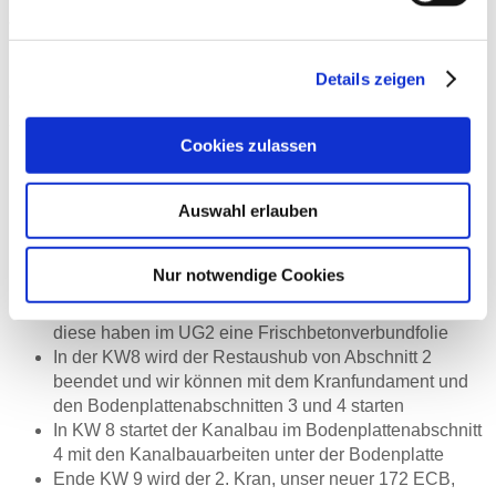
Lackiererhandwerk und die Meisterschule für das
Vergolderhandwerk.
In den letzten Wochen hat sich wieder einiges getan auf
Details zeigen
der Baustelle – hier ein kurzer Überblick über die
Arbeiten:
Cookies zulassen
Die Spezialtiefbauarbeiten (Spritzbeton-Nagelwände)
wurden mit etwas Verzögerung in der KW 6 beendet.
Auswahl erlauben
Der 1. Bodenplattenabschnitt mit 700 m³ Beton wurde
in KW 7 betoniert
am 23.02.2022 fand Betonage 2.
Nur notwendige Cookies
Bodenplattenabschnitt statt
Ab KW 8 wird mit den Wänden im UG2 begonnen,
diese haben im UG2 eine Frischbetonverbundfolie
In der KW8 wird der Restaushub von Abschnitt 2
beendet und wir können mit dem Kranfundament und
den Bodenplattenabschnitten 3 und 4 starten
In KW 8 startet der Kanalbau im Bodenplattenabschnitt
4 mit den Kanalbauarbeiten unter der Bodenplatte
Ende KW 9 wird der 2. Kran, unser neuer 172 ECB,