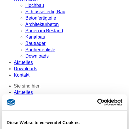
Hochbau
Schlüsselfertig-Bau
Betonfertigteile
Architekturbeton
Bauen im Bestand
Kanalbau
Bauträger
Bauherrenliste
Downloads
Aktuelles
Downloads
Kontakt
Sie sind hier:
Aktuelles
Carl-Wery-Str. 41: Neubau der Beruflichen Schulen für
Farbe und Gestaltung
Carl-Wery-Str. 41:
Diese Webseite verwendet Cookies