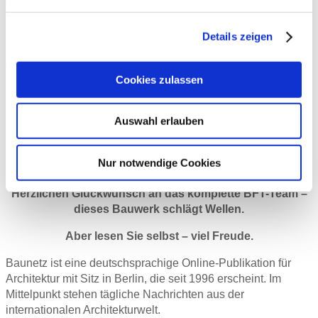
ästhetische Qualität. Bei der Ausführung der massiven
Betonwände entschied sich das Architekturbüro nach
Details zeigen
intensivem
Austausch für unser BFT.
Das BFT war zuständig für die
Planung, Herstellung und die Montage der aufwändigen
Cookies zulassen
Architekturbeton-Fassade.
Das Projekt ist so faszinieren und technisch aufwändig,
Auswahl erlauben
dass es auch die Fachpresse auf den Plan gerufen hat,
einen ausführlichen Artikel auf dem Fachportal BauNetz
Nur notwendige Cookies
zu schreiben und veröffentlichen.
Herzlichen Glückwunsch an das komplette BFT-Team –
dieses Bauwerk schlägt Wellen.
Aber lesen Sie selbst – viel Freude.
Baunetz ist eine deutschsprachige Online-Publikation für
Architektur mit Sitz in Berlin, die seit 1996 erscheint. Im
Mittelpunkt stehen tägliche Nachrichten aus der
internationalen Architekturwelt.