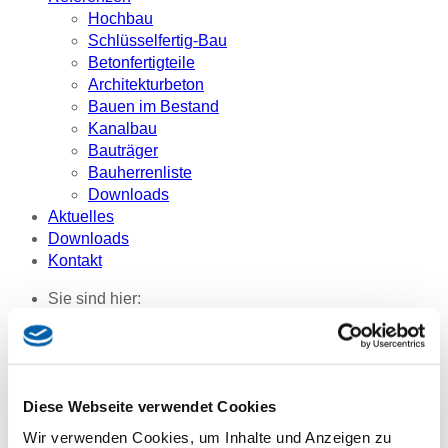
Hochbau
Schlüsselfertig-Bau
Betonfertigteile
Architekturbeton
Bauen im Bestand
Kanalbau
Bauträger
Bauherrenliste
Downloads
Aktuelles
Downloads
Kontakt
Sie sind hier:
Aktuelles
Das BFT in der Fachpresse: Das Wasserkraftwerk
Töging schlägt Wellen
Diese Webseite verwendet Cookies
Das BFT in der
Wir verwenden Cookies, um Inhalte und Anzeigen zu