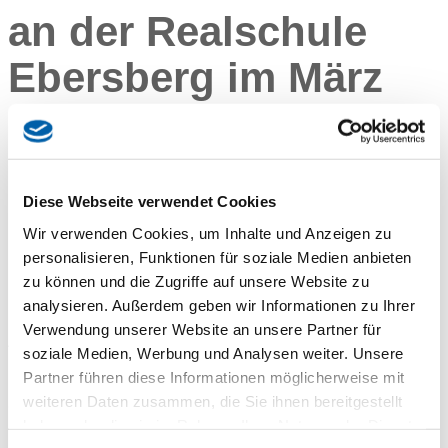
an der Realschule
Ebersberg im März
2025
Diese Webseite verwendet Cookies
E.Hönninger beim
Wir verwenden Cookies, um Inhalte und Anzeigen zu
Berufsinfoabend an der Realschule
personalisieren, Funktionen für soziale Medien anbieten
zu können und die Zugriffe auf unsere Website zu
Ebersberg
analysieren. Außerdem geben wir Informationen zu Ihrer
Verwendung unserer Website an unsere Partner für
Am Donnerstag, den 20.03.2025, öffnete die Realschule
soziale Medien, Werbung und Analysen weiter. Unsere
Ebersberg ihre Türen für einen inspirierenden
Partner führen diese Informationen möglicherweise mit
Berufsinfoabend. Unter dem Motto der beruflichen
weiteren Daten zusammen, die Sie ihnen bereitgestellt
Orientierung bot sich den Schülerinnen und Schülern die
haben oder die sie im Rahmen Ihrer Nutzung der Dienste
Gelegenheit, in vielfältige Berufsfelder einzutauchen.