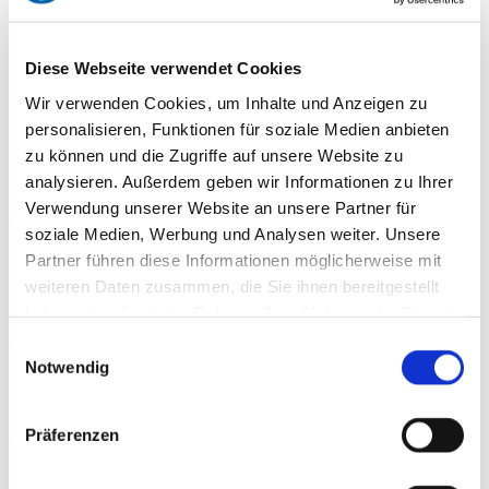
BAUINDUSTRIE 2023
Diese Webseite verwendet Cookies
Die Bauindustrie setzt sich für uns
Wir verwenden Cookies, um Inhalte und Anzeigen zu
ein
personalisieren, Funktionen für soziale Medien anbieten
zu können und die Zugriffe auf unsere Website zu
Die Bauindustrie ist ein Stützpfeiler für die wirtschaftliche
analysieren. Außerdem geben wir Informationen zu Ihrer
Entwicklung unseres Landes. Sie ist die Schlüsselbranche
Verwendung unserer Website an unsere Partner für
für die großen gesellschaftlichen Themen unserer Zeit – ob
soziale Medien, Werbung und Analysen weiter. Unsere
beim Erhalt und Ausbau unserer Bundesverkehrswege, der
Partner führen diese Informationen möglicherweise mit
klimafreundlichen Umsetzung der Mobilitätswende, dem
weiteren Daten zusammen, die Sie ihnen bereitgestellt
Erreichen der Wohnungsbauziele oder beim Ausbau der
haben oder die sie im Rahmen Ihrer Nutzung der Dienste
Breitbandinfrastruktur. Die Transformation der Branche wird
gesammelt haben.
ohne aktive Einbindung des Baus nicht gelingen. Großes
Einwilligungsauswahl
Potenzial liegt dabei in der Nachhaltigkeit und
Notwendig
Digitalisierung.
Am 14. Juni 2023 fand in Berlin am Kanzleramt der TAG
Präferenzen
DER BAUINDUSTRIE 2023 statt.