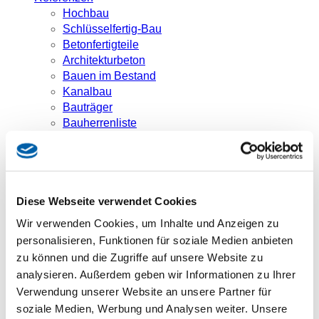
Hochbau
Schlüsselfertig-Bau
Betonfertigteile
Architekturbeton
Bauen im Bestand
Kanalbau
Bauträger
Bauherrenliste
Downloads
Aktuelles
Downloads
Kontakt
Diese Webseite verwendet Cookies
Sie sind hier:
Wir verwenden Cookies, um Inhalte und Anzeigen zu
Aktuelles
personalisieren, Funktionen für soziale Medien anbieten
Eglharting: Neuigkeiten unserer eigenen Baustelle im
zu können und die Zugriffe auf unsere Website zu
Oktober 2023
analysieren. Außerdem geben wir Informationen zu Ihrer
Verwendung unserer Website an unsere Partner für
Eglharting:
soziale Medien, Werbung und Analysen weiter. Unsere