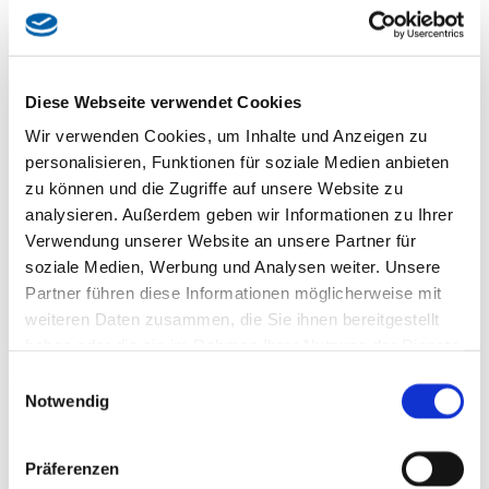
Beisammensein danach haben sich alle Beteiligten redlich
verdient.
An der Franz-Nißl-Straße in Allach wird bis Mitte 2026 ein
Diese Webseite verwendet Cookies
modernes Pflegeheim unter dem Dach der
MÜNCHENSTIFT entstehen. Ein Jahr nach der
Wir verwenden Cookies, um Inhalte und Anzeigen zu
Grundsteinlegung hat die städtische Tochtergesellschaft am
personalisieren, Funktionen für soziale Medien anbieten
Dienstag (24.9.24) Richtfest gefeiert.
zu können und die Zugriffe auf unsere Website zu
analysieren. Außerdem geben wir Informationen zu Ihrer
Das Gebäude mit der hölzernen Fassade wird 202
Verwendung unserer Website an unsere Partner für
Pflegeplätze, 18 Appartements für Wohnen mit Service
soziale Medien, Werbung und Analysen weiter. Unsere
(selbstständiges Wohnen) sowie Plätze für eine Tagespflege
beherbergen.
Partner führen diese Informationen möglicherweise mit
weiteren Daten zusammen, die Sie ihnen bereitgestellt
Mit ihrem Neubau setzt die MÜNCHENSTIFT auf moderne
haben oder die sie im Rahmen Ihrer Nutzung der Dienste
und zukunftsweisende Standards: So schonen kleinteilig
gesammelt haben.
Einwilligungsauswahl
organisierte Wohnbereiche Ressourcen und eine moderne
Notwendig
IT-Infrastruktur soll unter anderem helfen, pflegebedürftige
Menschen noch besser vor Stürzen zu schützen.
Präferenzen
Das Haus wird ins Leben des Stadtteils eingebunden und