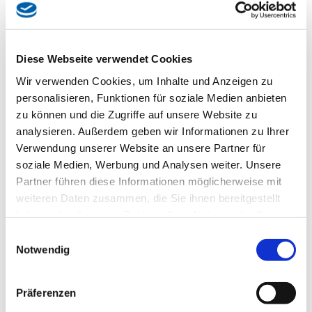
Hochbau
Schlüsselfertig-Bau
Betonfertigteile
Diese Webseite verwendet Cookies
Architekturbeton
Bauen im Bestand
Wir verwenden Cookies, um Inhalte und Anzeigen zu
Kanalbau
personalisieren, Funktionen für soziale Medien anbieten
Bauträger
zu können und die Zugriffe auf unsere Website zu
Bauherrenliste
analysieren. Außerdem geben wir Informationen zu Ihrer
Downloads
Verwendung unserer Website an unsere Partner für
Aktuelles
soziale Medien, Werbung und Analysen weiter. Unsere
Downloads
Partner führen diese Informationen möglicherweise mit
Kontakt
weiteren Daten zusammen, die Sie ihnen bereitgestellt
Sie sind hier:
haben oder die sie im Rahmen Ihrer Nutzung der Dienste
Aktuelles
gesammelt haben.
Einwilligungsauswahl
Franz-Nißl-Straße: MÜNCHENSTIFT – Drohnenflug im
Notwendig
November 2023
Franz-Nißl-Straße:
Präferenzen