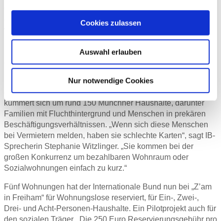
geworfen wurden – sozial etablierte Menschen.“ Mehr als
8100 Münchner, so die Statistik, waren im September
Cookies zulassen
wohnungslos – Menschen in Langzeit- und
Übergangseinrichtungen sowie rund 350 Obdachlose, die ab
und zu in der Nacht Schutzräume aufsuchen, noch gar nicht
Auswahl erlauben
eingerechnet.
Nur notwendige Cookies
Raumfair kooperiert mit dem Internationalen Bund (IB),
einem Träger der Wohnungslosenhilfe Bayern. Der Verband
kümmert sich um rund 150 Münchner Haushalte, darunter
Familien mit Fluchthintergrund und Menschen in prekären
Beschäftigungsverhältnissen. „Wenn sich diese Menschen
bei Vermietern melden, haben sie schlechte Karten“, sagt IB-
Sprecherin Stephanie Witzlinger. „Sie kommen bei der
großen Konkurrenz um bezahlbaren Wohnraum oder
Sozialwohnungen einfach zu kurz.“
Fünf Wohnungen hat der Internationale Bund nun bei „Z’am
in Freiham“ für Wohnungslose reserviert, für Ein-, Zwei-,
Drei- und Acht-Personen-Haushalte. Ein Pilotprojekt auch für
den sozialen Träger. „Die 250 Euro Reservierungsgebühr pro