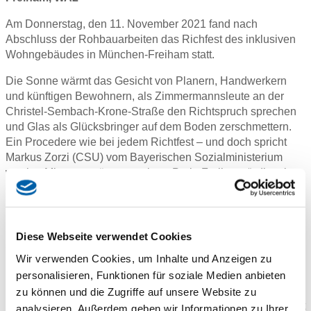
Am Donnerstag, den 11. November 2021 fand nach
Abschluss der Rohbauarbeiten das Richfest des inklusiven
Wohngebäudes in München-Freiham statt.
Die Sonne wärmt das Gesicht von Planern, Handwerkern
und künftigen Bewohnern, als Zimmermannsleute an der
Christel-Sembach-Krone-Straße den Richtspruch sprechen
und Glas als Glücksbringer auf dem Boden zerschmettern.
Ein Procedere wie bei jedem Richtfest – und doch spricht
Markus Zorzi (CSU) vom Bayerischen Sozialministerium
wenige Minuten später von einer „Perle Freihams“, die mit
diesem Bau entstehen werde. „Große Bauprojekte gibt es in
München zuhauf“, sagt der Ministerialdirigent. „Aber das hier
ist wirklich etwas Besonderes. Das ist gelebte Integration.“
Diese Webseite verwendet Cookies
„Z’am in Freiham“ nennt die Genossenschaft Raumfair ihr
Wir verwenden Cookies, um Inhalte und Anzeigen zu
erstes Projekt in München. Weil mit dem sechsstöckigen
personalisieren, Funktionen für soziale Medien anbieten
Gebäude in Z-Form ausschließlich geförderte Wohnungen
entstehen – 61 an der Zahl – stuft das Ministerium das
zu können und die Zugriffe auf unsere Website zu
Projekt als Sozialgenossenschaft ein und bezuschusst es mit
analysieren. Außerdem geben wir Informationen zu Ihrer