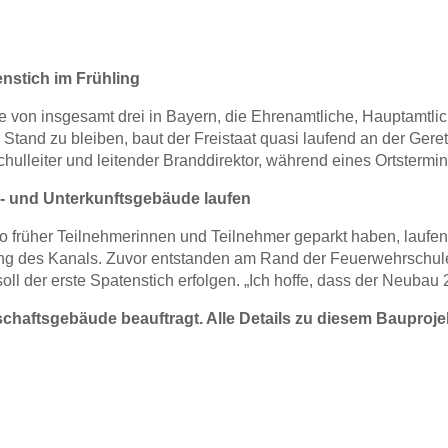
nstich im Frühling
ne von insgesamt drei in Bayern, die Ehrenamtliche, Hauptamtl
and zu bleiben, baut der Freistaat quasi laufend an der Geret
ulleiter und leitender Branddirektor, während eines Ortstermins
s- und Unterkunftsgebäude laufen
 früher Teilnehmerinnen und Teilnehmer geparkt haben, laufen 
ung des Kanals. Zuvor entstanden am Rand der Feuerwehrschule e
ll der erste Spatenstich erfolgen. „Ich hoffe, dass der Neubau 
schaftsgebäude beauftragt. Alle Details zu diesem Bauproje