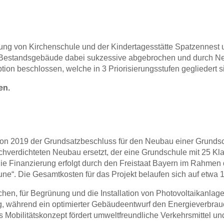
ung von Kirchenschule und der Kindertagesstätte Spatzennest 
 Bestandsgebäude dabei sukzessive abgebrochen und durch Neu
ion beschlossen, welche in 3 Priorisierungsstufen gegliedert s
en.
on 2019 der Grundsatzbeschluss für den Neubau einer Grundsch
hverdichteten Neubau ersetzt, der eine Grundschule mit 25 Kl
ie Finanzierung erfolgt durch den Freistaat Bayern im Rahme
“. Die Gesamtkosten für das Projekt belaufen sich auf etwa 1
chen, für Begrünung und die Installation von Photovoltaikanlag
 während ein optimierter Gebäudeentwurf den Energieverbrauc
 Mobilitätskonzept fördert umweltfreundliche Verkehrsmittel und 