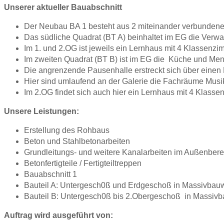
Unserer aktueller Bauabschnitt
Der Neubau BA 1 besteht aus 2 miteinander verbundene
Das südliche Quadrat (BT A) beinhaltet im EG die Verwa
Im 1. und 2.OG ist jeweils ein Lernhaus mit 4 Klasse
Im zweiten Quadrat (BT B) ist im EG die Küche und Me
Die angrenzende Pausenhalle erstreckt sich über einen 
Hier sind umlaufend an der Galerie die Fachräume Musi
Im 2.OG findet sich auch hier ein Lernhaus mit 4 Klas
Unsere Leistungen:
Erstellung des Rohbaus
Beton und Stahlbetonarbeiten
Grundleitungs- und weitere Kanalarbeiten im Außenbere
Betonfertigteile / Fertigteiltreppen
Bauabschnitt 1
Bauteil A: Untergesch0ß und Erdgeschoß in Massivbau
Bauteil B: Untergesch0ß bis 2.Obergeschoß in Massiv
Auftrag wird ausgeführt von: