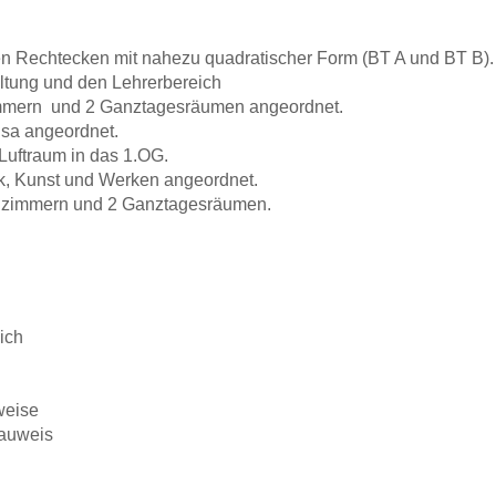
n Rechtecken mit nahezu quadratischer Form (BT A und BT B).
ltung und den Lehrerbereich
nzimmern und 2 Ganztagesräumen angeordnet.
nsa angeordnet.
Luftraum in das 1.OG.
k, Kunst und Werken angeordnet.
senzimmern und 2 Ganztagesräumen.
ich
weise
bauweis