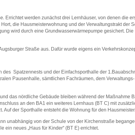
 Errichtet werden zunächst drei Lernhäuser, von denen die erst
 Hort, die Hausmeisterwohnung und der Verwaltungstrakt der Sc
gung wird durch eine Grundwasserwärmepumpe gesichert. Die 
Augsburger Straße aus. Dafür wurde eigens ein Verkehrskonzept 
ch des Spatzennests und der Einfachsporthalle der 1.Bauabsch
tralen Pausenhalle, sämtlichen Fachräumen, dem Verwaltungs- 
 und das nördliche Gebäude bleiben während der Maßnahme BA
Anschluss an den BA1 ein weiteres Lernhaus (BT C) mit zusätz
t. Auf der Sporthalle entsteht die Wohnung für den Hausmeister
 kann unabhängig von der Schule von der Kirchenstraße begange
 ein neues „Haus für Kinder“ (BT E) errichtet.