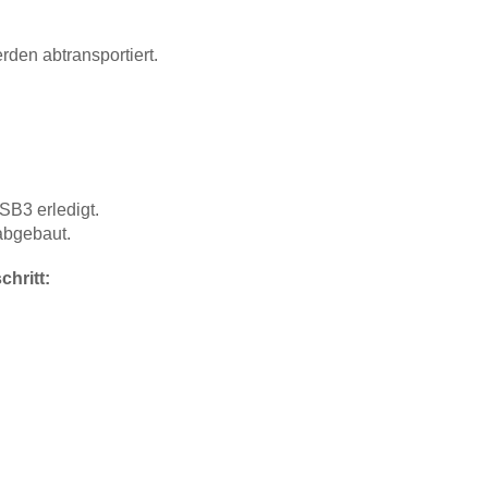
rden abtransportiert.
B3 erledigt.
abgebaut.
hritt: