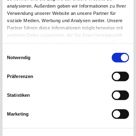
Hochbau
analysieren. Außerdem geben wir Informationen zu Ihrer
Schlüsselfertig-Bau
Verwendung unserer Website an unsere Partner für
Betonfertigteile
soziale Medien, Werbung und Analysen weiter. Unsere
Architekturbeton
Partner führen diese Informationen möglicherweise mit
Bauen im Bestand
weiteren Daten zusammen, die Sie ihnen bereitgestellt
Kanalbau
haben oder die sie im Rahmen Ihrer Nutzung der Dienste
Bauträger
gesammelt haben.
Einwilligungsauswahl
Bauherrenliste
Notwendig
Downloads
Aktuelles
Downloads
Präferenzen
Kontakt
Sie sind hier:
Statistiken
Aktuelles
Herzliche Glückwünsche an Richard Fischhold
Marketing
Herzliche