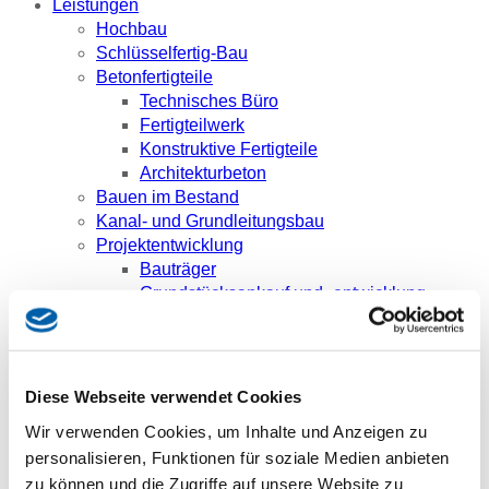
Leistungen
Hochbau
Schlüsselfertig-Bau
Betonfertigteile
Technisches Büro
Fertigteilwerk
Konstruktive Fertigteile
Architekturbeton
Bauen im Bestand
Kanal- und Grundleitungsbau
Projektentwicklung
Bauträger
Grundstücksankauf und -entwicklung
Karriere
Wir als Arbeitgeber
Stellenangebote
Berufserfahrene
Diese Webseite verwendet Cookies
Studenten
Wir verwenden Cookies, um Inhalte und Anzeigen zu
Schüler
personalisieren, Funktionen für soziale Medien anbieten
Ansprechpartner
zu können und die Zugriffe auf unsere Website zu
Referenzen