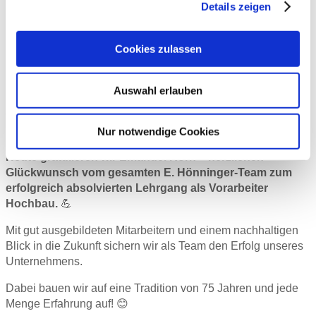
Glückwünsche an
Details zeigen
Richard Fischhold
Cookies zulassen
Unser neuer Vorarbeiter im Hochbau
Auswahl erlauben
Gleich vier Mitarbeiter haben ihre Fortbildungen erst vor
Kurzem erfolgreich abgeschlossen:
Nur notwendige Cookies
Heute gratulieren wir Emanuel Korn – herzlichen
Glückwunsch vom gesamten E. Hönninger-Team zum
erfolgreich absolvierten Lehrgang als Vorarbeiter
Hochbau.
💪
Mit gut ausgebildeten Mitarbeitern und einem nachhaltigen
Blick in die Zukunft sichern wir als Team den Erfolg unseres
Unternehmens.
Dabei bauen wir auf eine Tradition von 75 Jahren und jede
Menge Erfahrung auf! 😊