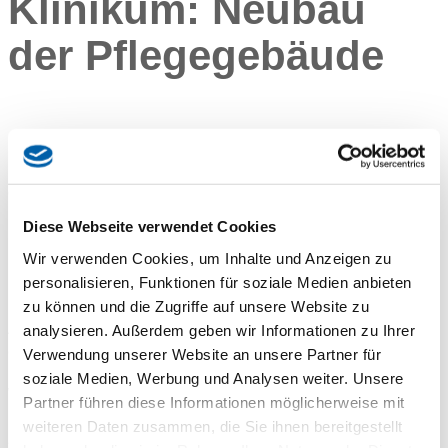
Klinikum: Neubau
der Pflegegebäude
Neubau kbo-Inn-Salzach-Klinikum
– Errichtung Pflegegebäude
Bauteile C und D – Vorinformation
Diese Webseite verwendet Cookies
Bauleistung
Wir verwenden Cookies, um Inhalte und Anzeigen zu
personalisieren, Funktionen für soziale Medien anbieten
zu können und die Zugriffe auf unsere Website zu
Am Standort des kbo Inn-Salzach-Klinikums in Gabersee /
analysieren. Außerdem geben wir Informationen zu Ihrer
83512 Wasserburg am Inn erfolgt der Klinikneubau für das
Verwendung unserer Website an unsere Partner für
kbo-Inn-Salzach-Klinikum (ISK) und die RoMed Klinik
soziale Medien, Werbung und Analysen weiter. Unsere
Wasserburg (RoMed). Der erste Pflegepavillon Bauteil B des
Partner führen diese Informationen möglicherweise mit
ISK sowie die RoMed-Klinik Bauteil F wurden mit dem
weiteren Daten zusammen, die Sie ihnen bereitgestellt
zweiten Bauabschnitt baulich umgesetzt und 2022 in Betrieb