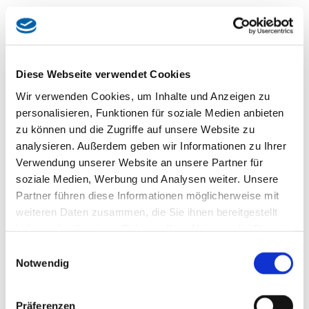
Ebersberg: Neubau
der Zentralen
Diese Webseite verwendet Cookies
Notaufnahme –
Wir verwenden Cookies, um Inhalte und Anzeigen zu
Neuigkeiten im April
personalisieren, Funktionen für soziale Medien anbieten
zu können und die Zugriffe auf unsere Website zu
2026
analysieren. Außerdem geben wir Informationen zu Ihrer
Verwendung unserer Website an unsere Partner für
soziale Medien, Werbung und Analysen weiter. Unsere
Partner führen diese Informationen möglicherweise mit
weiteren Daten zusammen, die Sie ihnen bereitgestellt
Erweiterungsbau des
haben oder die sie im Rahmen Ihrer Nutzung der Dienste
Klinikkomplexes: Neubau der
gesammelt haben.
Einwilligungsauswahl
Zentralen Notaufnahme
Notwendig
Präferenzen