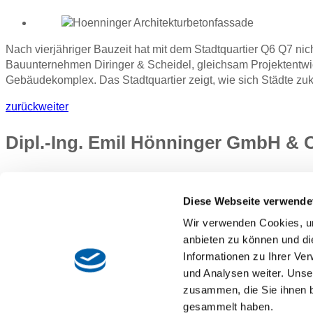
Nach vierjähriger Bauzeit hat mit dem Stadtquartier Q6 Q7 n
Bauunternehmen Diringer & Scheidel, gleichsam Projektentwic
Gebäudekomplex. Das Stadtquartier zeigt, wie sich Städte zuk
zurück
weiter
Dipl.-Ing. Emil Hönninger GmbH &
Siriusstraße 15
85614 Kirchseeon
Diese Webseite verwende
Tel.: 08091 5508–0
Wir verwenden Cookies, um
Fax: 08091 5508–125
info@hoenninger.de
anbieten zu können und di
Informationen zu Ihrer Ve
Kontakt
und Analysen weiter. Unse
Impressum
zusammen, die Sie ihnen b
Datenschutz
gesammelt haben.
Datenverarbeitung personenbezogene Daten