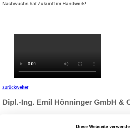
Nachwuchs hat Zukunft im Handwerk!
zurück
weiter
Dipl.-Ing. Emil Hönninger GmbH &
Siriusstraße 15
85614 Kirchseeon
Diese Webseite verwende
Tel.: 08091 5508–0