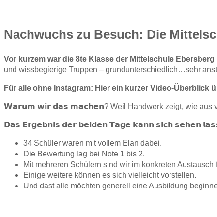
Nachwuchs zu Besuch: Die Mittels
Vor kurzem war die 8te Klasse der Mittelschule Ebersberg
und wissbegierige Truppen – grundunterschiedlich…sehr anst
Für alle ohne Instagram: Hier ein kurzer Video-Überblick
𝗪𝗮𝗿𝘂𝗺 𝘄𝗶𝗿 𝗱𝗮𝘀 𝗺𝗮𝗰𝗵𝗲𝗻? Weil Handwerk zeigt, wie
𝗗𝗮𝘀 𝗘𝗿𝗴𝗲𝗯𝗻𝗶𝘀 𝗱𝗲𝗿 𝗯𝗲𝗶𝗱𝗲𝗻 𝗧𝗮𝗴𝗲 𝗸𝗮𝗻𝗻 𝘀𝗶𝗰𝗵 𝘀𝗲𝗵𝗲𝗻 𝗹𝗮𝘀
34 Schüler waren mit vollem Elan dabei.
Die Bewertung lag bei Note 1 bis 2.
Mit mehreren Schülern sind wir im konkreten Austausch f
Einige weitere können es sich vielleicht vorstellen.
Und dast alle möchten generell eine Ausbildung beginn