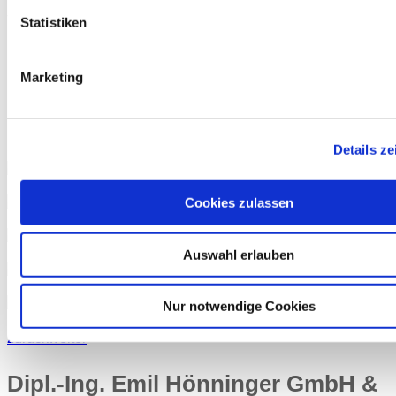
VERWALTUNGSGEB
Statistiken
IN JETTINGEN-
Marketing
SCHEPPACH
Details ze
Cookies zulassen
Auswahl erlauben
Nur notwendige Cookies
zurück
weiter
Dipl.-Ing. Emil Hönninger GmbH &