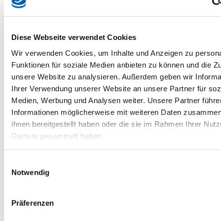
Hochbau
Schlüsselfertig-Bau
Betonfertigteile
Diese Webseite verwendet Cookies
Architekturbeton
Bauen im Bestand
Wir verwenden Cookies, um Inhalte und Anzeigen zu persona
Kanalbau
Funktionen für soziale Medien anbieten zu können und die Zug
Bauträger
unsere Website zu analysieren. Außerdem geben wir Informa
Bauherrenliste
Ihrer Verwendung unserer Website an unsere Partner für soz
Downloads
Medien, Werbung und Analysen weiter. Unsere Partner führe
Aktuelles
Informationen möglicherweise mit weiteren Daten zusammen,
Downloads
ihnen bereitgestellt haben oder die sie im Rahmen Ihrer Nut
Kontakt
Dienste gesammelt haben.
Sie sind hier:
Aktuelles
Einwilligungsauswahl
NEUBAU VERWALTUNGSGEBÄUDE IN
Notwendig
JETTINGEN-SCHEPPACH
Präferenzen
NEUBAU