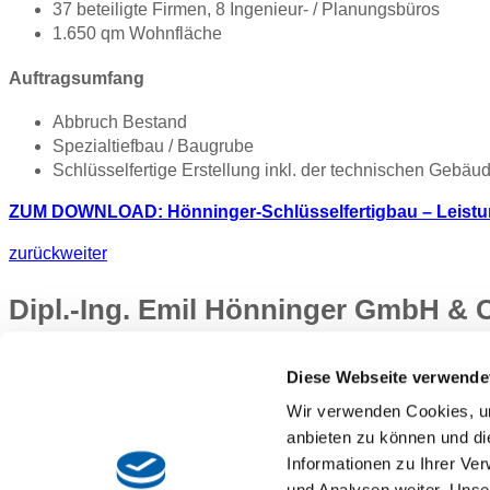
37 beteiligte Firmen, 8 Ingenieur- / Planungsbüros
1.650 qm Wohnfläche
Auftragsumfang
Abbruch Bestand
Spezialtiefbau / Baugrube
Schlüsselfertige Erstellung inkl. der technischen Gebä
ZUM DOWNLOAD: Hönninger-Schlüsselfertigbau – Leistu
zurück
weiter
Dipl.-Ing. Emil Hönninger GmbH &
Siriusstraße 15
Diese Webseite verwende
85614 Kirchseeon
Wir verwenden Cookies, um
Tel.: 08091 5508–0
Fax: 08091 5508–125
anbieten zu können und di
info@hoenninger.de
Informationen zu Ihrer Ve
und Analysen weiter. Unse