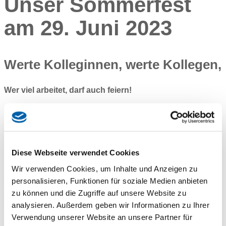
Unser Sommerfest
am 29. Juni 2023
Werte Kolleginnen, werte Kollegen,
Wer viel arbeitet, darf auch feiern!
Hönninger Sommerfest 2023
am Donnerstag, 29. Juni 2023 fand unser Sommerfest Zeit
statt.
Diese Webseite verwendet Cookies
Vergangenen Donnerstag, 29. Juni 2023 haben wir uns zum
Wir verwenden Cookies, um Inhalte und Anzeigen zu
langersehnten Sommerfest versammelt, und was sollen wir
personalisieren, Funktionen für soziale Medien anbieten
sagen – es war einfach großartig! Die lauen Temperaturen
hielten bis in die Nacht an. Aber wir haben nicht nur das
zu können und die Zugriffe auf unsere Website zu
Wetter genossen, durch das super Essen von Ritzer Catering
analysieren. Außerdem geben wir Informationen zu Ihrer
kamen auch unsere Geschmacksknospen nicht zu kurz.
Verwendung unserer Website an unsere Partner für