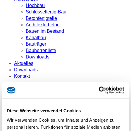
Hochbau
Schlüsselfertig-Bau
Betonfertigteile
Architekturbeton
Bauen im Bestand
Kanalbau
Bauträger
Bauherrenliste
Downloads
Aktuelles
Downloads
Kontakt
Sie sind hier:
Aktuelles
GEWOFAG: Neubau an der Lortzing- /
Scapinellistraße:
Diese Webseite verwendet Cookies
Wir verwenden Cookies, um Inhalte und Anzeigen zu
GEWOFAG: Neubau
personalisieren, Funktionen für soziale Medien anbieten