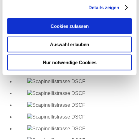
Danach folgen noch Betonarbeiten an den
Details zeigen
Aufzugsüberfahrten und an der Attika.
Im Kellerbereich wurde das KS-Mauerwerk erstellt und
die Tektalanmontage in den Tiefparkern weitestgehend
Cookies zulassen
beendet.
Im weiteren gehen die Restarbeiten weiter, so dass
Ende November das Schalmaterial, Maschinen etc
Auswahl erlauben
zurückgeliefert werden können und der Kran auf die
nächste Baustelle umgesetzt werden kann.
Nur notwendige Cookies
Und hier einige Impressionen vom Baufortschritt: