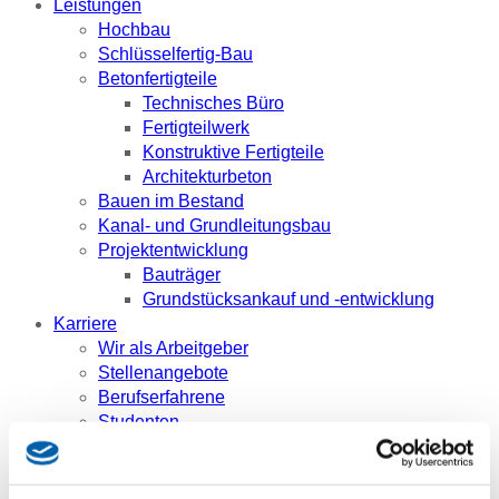
Leistungen
Hochbau
Schlüsselfertig-Bau
Betonfertigteile
Technisches Büro
Fertigteilwerk
Konstruktive Fertigteile
Architekturbeton
Bauen im Bestand
Kanal- und Grundleitungsbau
Projektentwicklung
Bauträger
Grundstücksankauf und -entwicklung
Karriere
Wir als Arbeitgeber
Stellenangebote
Berufserfahrene
Studenten
Schüler
Ansprechpartner
Referenzen