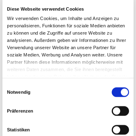
Hochbau
Diese Webseite verwendet Cookies
Schlüsselfertig-Bau
Wir verwenden Cookies, um Inhalte und Anzeigen zu
Betonfertigteile
personalisieren, Funktionen für soziale Medien anbieten
Architekturbeton
Bauen im Bestand
zu können und die Zugriffe auf unsere Website zu
Kanalbau
analysieren. Außerdem geben wir Informationen zu Ihrer
Bauträger
Verwendung unserer Website an unsere Partner für
Bauherrenliste
soziale Medien, Werbung und Analysen weiter. Unsere
Downloads
Partner führen diese Informationen möglicherweise mit
Aktuelles
weiteren Daten zusammen, die Sie ihnen bereitgestellt
Downloads
haben oder die sie im Rahmen Ihrer Nutzung der Dienste
Kontakt
gesammelt haben.
Einwilligungsauswahl
Sie sind hier:
Notwendig
Aktuelles
Weihnachtsfeier 2025 – Die Vorbereitungen laufen
Präferenzen
Weihnachtsfeier 2025
Statistiken